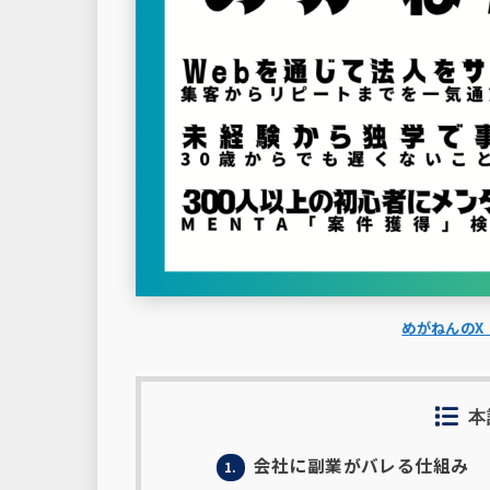
めがねんのX（
本
会社に副業がバレる仕組み
1.