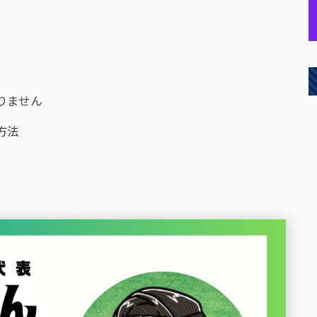
りません
方法