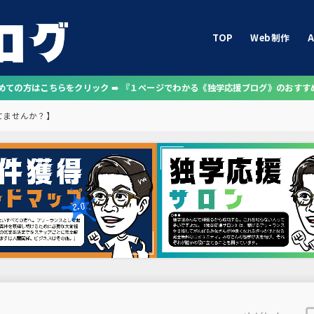
TOP
Web制作
A
じめての方はこちらをクリック ➠ 『１ページでわかる《独学応援ブログ》のおすす
てませんか？】