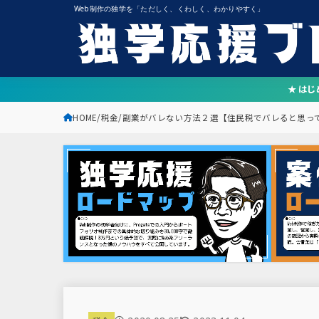
Web制作の独学を「ただしく、くわしく、わかりやすく」
★ は
HOME
税金
副業がバレない方法２選【住民税でバレると思っ