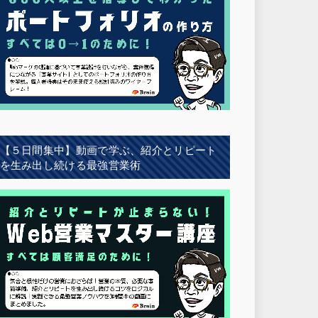
【５日間集中】動画で学ぶ、紹介とリピート
を生み出し続ける最強営業術