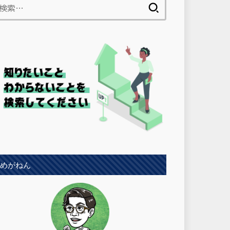
検
索:
めがねん