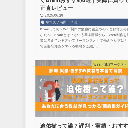
ぐBrainおすすめ8選｜実際に買っ
正直レビュー
2026.06.28
平均読了時間→
7
分
Brainって何？Web制作の勉強に役立つの？とお考えの
なたへ。Brainとは？という基本情報から、Web制作を
業に考えている方やフリーランスとして働きたい方にと
て必要な知識を学べる教材をご紹介。
WEB／SNSマーケテ
迫佑樹って誰？評判・実績・おす