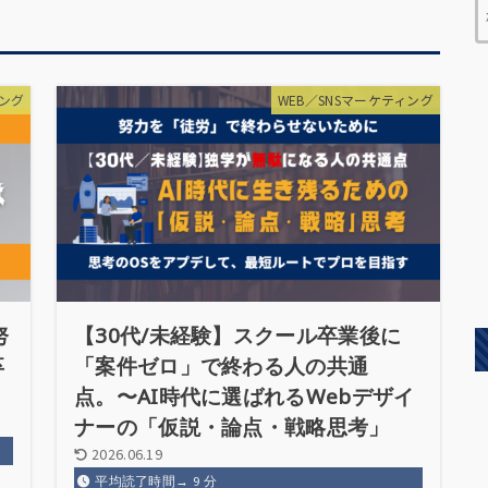
ィング
WEB／SNSマーケティング
努
【30代/未経験】スクール卒業後に
卒
「案件ゼロ」で終わる人の共通
点。〜AI時代に選ばれるWebデザイ
ナーの「仮説・論点・戦略思考」
2026.06.19
平均読了時間→
9
分