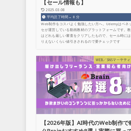
【セール情報も】
2025.03.08
平均読了時間→
8
分
Web制作をコスパよく勉強したい方へ。Udemyはベネ
セが運営している動画教材のプラットフォームです。教
はどれも厳しい審査をクリアしたもので、セール時には
りえないくらい値引きされるので要チェックです
WEB／SNSマーケテ
【2026年版】AI時代のWeb制作で