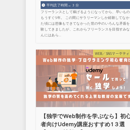
平均読了時間→
3
分
フリーランスとして稼げるようになってから、早いもの
もうすぐ5年。 この間にサラリーマンしか経験してなか
た頃には想像もできてなかった世の中のいろんな矛盾を
験してきましたが、これからフリーランスを目指すみな
んにはあら...
WEB／SNSマーケテ
【独学でWeb制作を学ぶなら】初
者向けUdemy講座おすすめ1３選