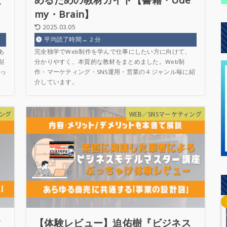
て
めるための教材ガイド【書籍・Ude
my・Brain】
2025.03.05
平均読了時間→
2
分
あ
完全独学でWeb制作を学んで仕事にしたい方に向けて、
副
分かりやすく、本質的な教材をまとめました。Web制
っ
作・マーケティング・SNS運用・営業の４ジャンル毎に紹
介しています。
ィング
WEB／SNSマーケティング
す
【体験レビュー】迫佑樹『ビジネス