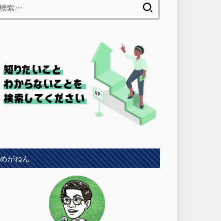
検
索:
めがねん