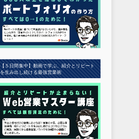
【５日間集中】動画で学ぶ、紹介とリピート
を生み出し続ける最強営業術