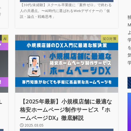
【30代/未経験】スクール卒業後に「案件ゼロ」で終わる
で
人の共通点。〜AI時代に選ばれるWebデザイナーの「仮
計
説・論点・戦略思考」
AI
SEO対策
【2025年最新】小規模店舗に最適な
L
格安ホームページ制作サービス『ホ
ームページDX』徹底解説
2025.03.05