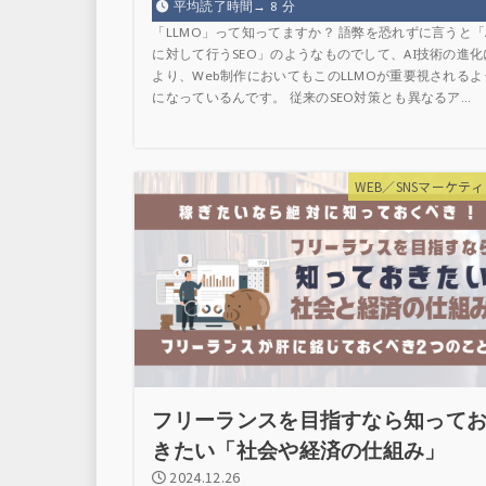
平均読了時間→
8
分
「LLMO」って知ってますか？ 語弊を恐れずに言うと「A
に対して行うSEO」のようなものでして、AI技術の進化
より、Web制作においてもこのLLMOが重要視されるよ
になっているんです。 従来のSEO対策とも異なるア...
WEB／SNSマーケテ
フリーランスを目指すなら知って
きたい「社会や経済の仕組み」
2024.12.26