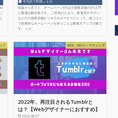
平均読了時間→
6
分
結論から言うと、ホームページDXは小規模店舗のDX入門
I
に最適な解決策です。 ご存知のとおり、飲食店やサロン
に
などの小規模店舗ビジネスのオーナーにとって、低コスト
う
で効果的なホームページを持つことは集客力アップの鍵で
す。 しか...
ィング
WEB／SNSマーケティング
お
2022年、再注目されるTumblrと
は？【Webデザイナーにおすすめ】
2022.08.27