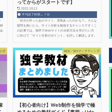
ってからがスタートです】
2022.10.12
平均読了時間→
7
分
ッ
「自分が作ったあのサイト、意味あったのかな？」そんな
材
疑問を抱いたら、サイト分析を勉強するチャンスです！こ
あ
の記事では、独学でWebサイトの分析方法を学びたい方
に向けて「サイト分析のポイント」を詳しく解説します。
ィング
WEB／SNSマーケティング
稼
【初心者向け】Web制作を独学で極