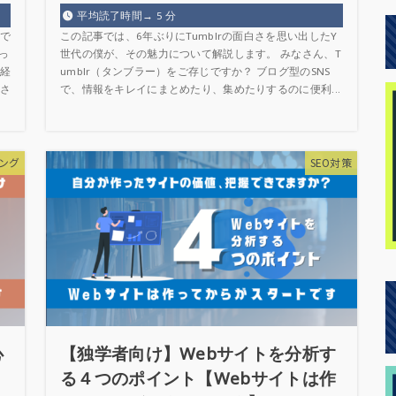
平均読了時間→
5
分
で
この記事では、6年ぶりにTumblrの面白さを思い出したY
っ
世代の僕が、その魅力について解説します。 みなさん、T
経
umblr（タンブラー）をご存じですか？ ブログ型のSNS
さ
で、情報をキレイにまとめたり、集めたりするのに便利...
ィング
SEO対策
心
【独学者向け】Webサイトを分析す
る４つのポイント【Webサイトは作