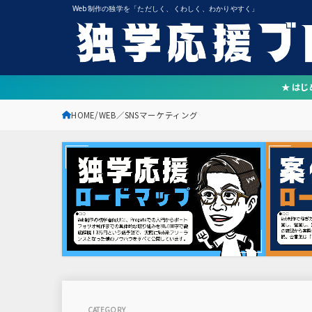
Web制作の独学を「ただしく、くわしく、わかりやすく」
★ は
HOME
WEB／SNSマーケティング