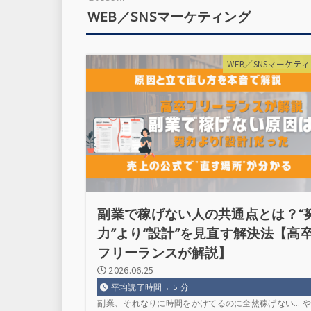
WEB／SNSマーケティング
WEB／SNSマーケテ
副業で稼げない人の共通点とは？“
力”より“設計”を見直す解決法【高
フリーランスが解説】
2026.06.25
平均読了時間→
5
分
副業、それなりに時間をかけてるのに全然稼げない… や