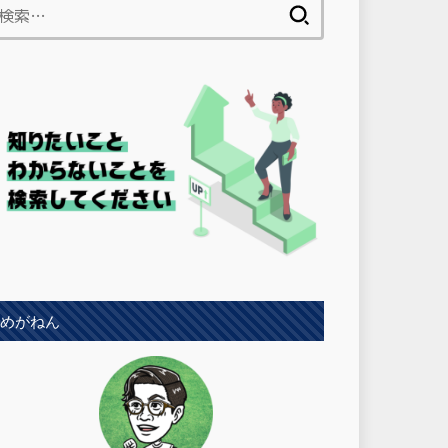
検
索:
めがねん