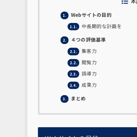
本
Webサイトの目的
1.
中長期的な計画を
1.1.
４つの評価基準
2.
集客力
2.1.
閲覧力
2.2.
誘導力
2.3.
成果力
2.4.
まとめ
3.