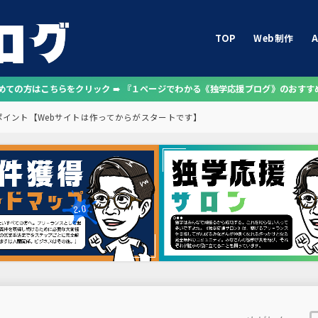
TOP
Web制作
A
じめての方はこちらをクリック ➠ 『１ページでわかる《独学応援ブログ》のおすす
ポイント【Webサイトは作ってからがスタートです】