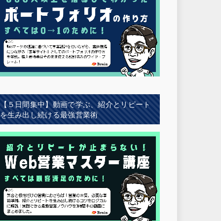
【５日間集中】動画で学ぶ、紹介とリピート
を生み出し続ける最強営業術