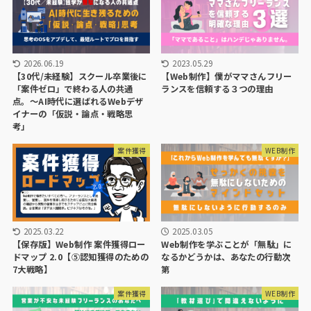
2026.06.19
2023.05.29
【30代/未経験】スクール卒業後に
【Web制作】僕がママさんフリー
「案件ゼロ」で終わる人の共通
ランスを信頼する３つの理由
点。〜AI時代に選ばれるWebデザ
イナーの「仮説・論点・戦略思
考」
案件獲得
WEB制作
2025.03.22
2025.03.05
【保存版】Web制作 案件獲得ロー
Web制作を学ぶことが「無駄」に
ドマップ 2.0【⑤認知獲得のための
なるかどうかは、あなたの行動次
7大戦略】
第
案件獲得
WEB制作