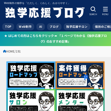
Web制作の独学を「ただしく、くわしく、わかりやすく」
SEARCH
MENU
TOP
Web制作
AI
ブログ
独学応援サロン
個別のご相
★ はじめての方はこちらをクリック ➠ 『１ページでわかる《独学応援ブロ
グ》のおすすめ記事』
HOME
191