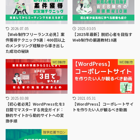
2026.07.05
2025.03.05
【Web制作フリーランス必見】案
【2025年最新】脱初心者を目指す
件獲得テクニック9選：400回以上
Web制作の厳選教材10選
のメンタリング経験から導き出し
た成功の秘訣
WEB制作
WEB制作
2021.05.31
2025.03.08
【WordPress】コーポレートサイ
【初心者必見】WordPress化を3
トを作りたい人が観るべき動画
日間でマスターする完全ガイド：
静的サイトから動的サイトへの変
換手順
独学応援サロン