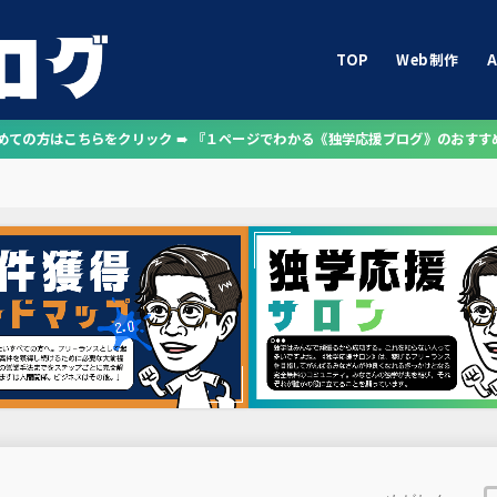
TOP
Web制作
A
じめての方はこちらをクリック ➠ 『１ページでわかる《独学応援ブログ》のおすす