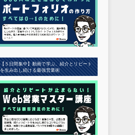
【５日間集中】動画で学ぶ、紹介とリピート
を生み出し続ける最強営業術