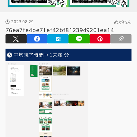
2023.08.29
めがねん
76ea7fe4be71ef42bf8123949201ea14
平均読了時間→
1未満
分