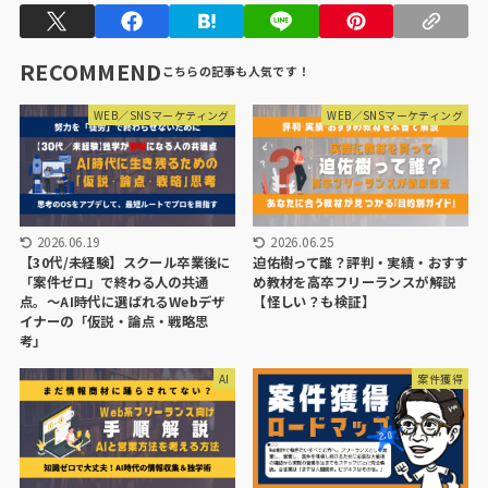
RECOMMEND
WEB／SNSマーケティング
WEB／SNSマーケティング
2026.06.19
2026.06.25
【30代/未経験】スクール卒業後に
迫佑樹って誰？評判・実績・おすす
「案件ゼロ」で終わる人の共通
め教材を高卒フリーランスが解説
点。〜AI時代に選ばれるWebデザ
【怪しい？も検証】
イナーの「仮説・論点・戦略思
考」
AI
案件獲得