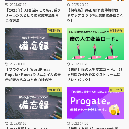
2025.03.22
2025.07.19
【保存版】Web制作 案件獲得ロー
【2025年】AIを活用してWeb系フ
ドマップ 2.0【②起業前の基盤づく
リーランスとしての営業方法を考
り】
える方法
WEB制作
WEB制作
2025.03.08
2022.01.28
【プラグイン】WordPress
【日記】僕の人生変革ロード。【8
Popular Postsでサムネイルの表
ヶ月間の歩みをエクストリームに
示が変わらないときの対処法
プレイバック】
WEB制作
WEB制作
2025.03.16
2022.04.26
【2025年版】HTML, CSS,
【無料？有料？】Progateの正し