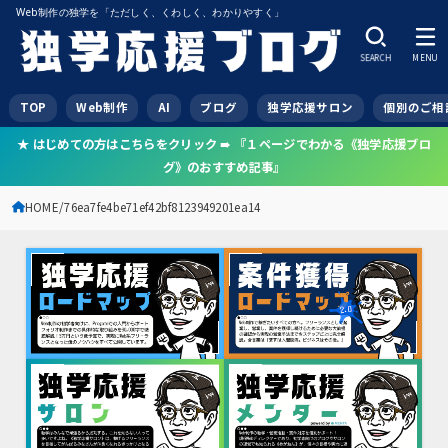
Web制作の独学を「ただしく、くわしく、わかりやすく」
SEARCH
MENU
TOP
Web制作
AI
ブログ
独学応援サロン
個別のご相
★ はじめての方はこちらをクリック ➠ 『１ページでわかる《独学応援ブロ
グ》のおすすめ記事』
HOME
76ea7fe4be71ef42bf8123949201ea14