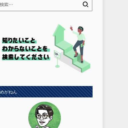
検
索:
めがねん