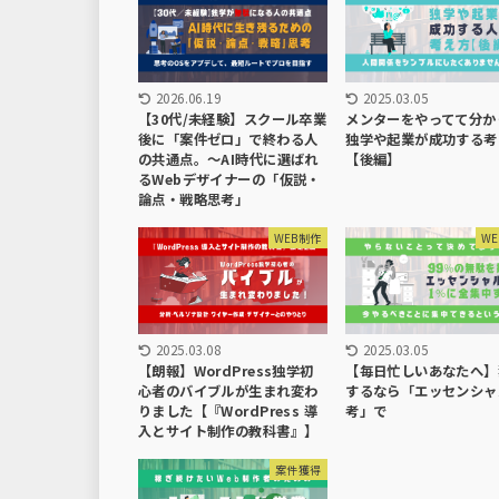
2026.06.19
2025.03.05
【30代/未経験】スクール卒業
メンターをやってて分か
後に「案件ゼロ」で終わる人
独学や起業が成功する考
の共通点。〜AI時代に選ばれ
【後編】
るWebデザイナーの「仮説・
論点・戦略思考」
WEB制作
W
2025.03.08
2025.03.05
【朗報】WordPress独学初
【毎日忙しいあなたへ】
心者のバイブルが生まれ変わ
するなら「エッセンシャ
りました【『WordPress 導
考」で
入とサイト制作の教科書』】
案件獲得