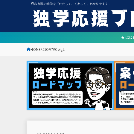
Web制作の独学を「ただしく、くわしく、わかりやすく」
★ は
HOME
51OV7VCefgL