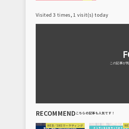
Visited 3 times, 1 visit(s) today
F
RECOMMEND
WEB／SNSマーケティング
W