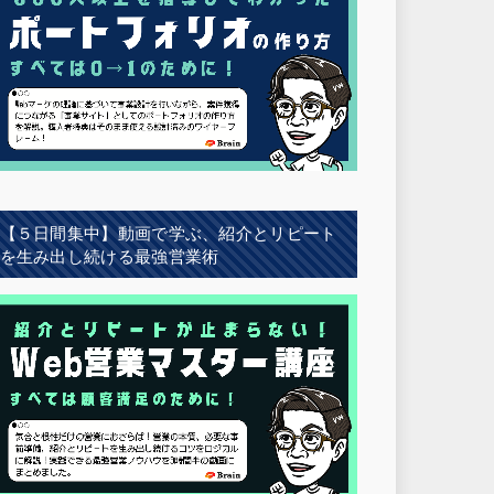
【５日間集中】動画で学ぶ、紹介とリピート
を生み出し続ける最強営業術