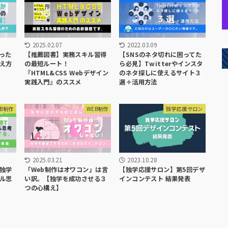
2025.02.07
2022.03.09
【推薦図書】実務スキル習得
った
【SNSのネタ切れに困ってた
の最短ルート！
え方
ら必見】Twitterやインスタ
『HTML&CSS Webデザイン
のネタ探しに使えるサイト３
実践入門』のススメ
選＋活用方法
EB制作
WEB制作
独学応援サロン
2025.03.21
2023.10.28
独学
「Web制作はオワコン」は言
【独学応援サロン】第5回デザ
ル思
い訳。【独学を成功させる３
インコンテスト 結果発表
つの心構え】