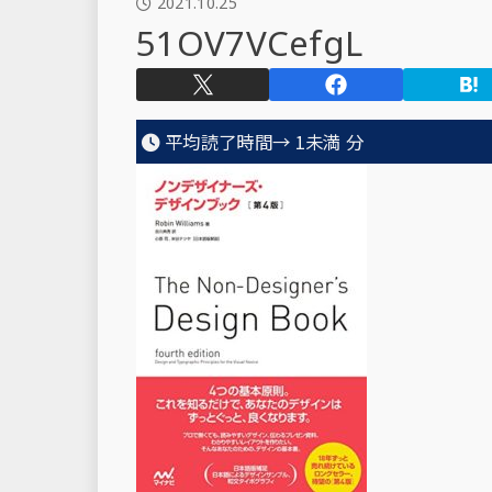
2021.10.25
51OV7VCefgL
平均読了時間→
1未満
分