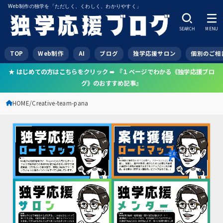
Web制作の独学を「ただしく、くわしく、わかりやすく」
SEARCH
MENU
TOP
Web制作
AI
ブログ
独学応援サロン
個別のご相
★ はじめての方はこちらをクリック ➠ 『１ページでわかる《独学応援ブロ
グ》のおすすめ記事』
HOME
Creative-team-pana