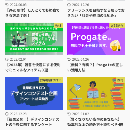
2024.06.08
2024.12.26
【Web制作】しんどくても勉強で
フリーランスを目指すなら知ってお
きる方法７選！
きたい「社会や経済の仕組み」
教材
WEB制作
2023.02.04
2022.04.26
【2023年】読書を快適にする便利
【無料？有料？】Progateの正し
でミニマルなアイテム３選
い活用方法
独学応援サロン
教材
2023.12.28
2023.01.02
【結果公開！】デザインコンテス
【賢くなりたい高卒のあなたヘ】
トの今後に関するアンケート
効率的な本の読み方＋読むべき4冊