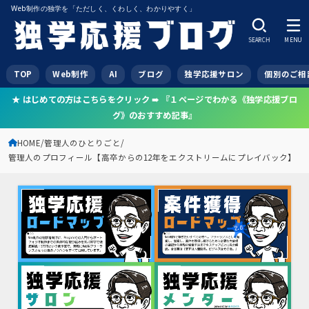
Web制作の独学を「ただしく、くわしく、わかりやすく」
SEARCH
MENU
TOP
Web制作
AI
ブログ
独学応援サロン
個別のご相
★ はじめての方はこちらをクリック ➠ 『１ページでわかる《独学応援ブロ
グ》のおすすめ記事』
HOME
管理人のひとりごと
管理人のプロフィール【高卒からの12年をエクストリームにプレイバック】