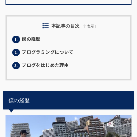
本記事の目次
[
非表示
]
僕の経歴
1.
プログラミングについて
2.
ブログをはじめた理由
3.
僕の経歴