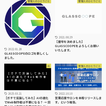
管理人のひとりごと
管理人のひとりごと
2021.08.29
【屋号を決めました】
GLASSCOOPEをよろしくお願い
2022.01.28
いたします。
GLASSCOOPEのロゴを新しくし
ました。
AI
管理人のひとりごと
2025.03.21
2022.10.10
【ガチで反論してみた】AIの進化
営業応援サロンを本格リリースしま
でWeb制作者は不要になる？ → 回
す。という報告。