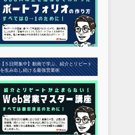
【５日間集中】動画で学ぶ、紹介とリピート
を生み出し続ける最強営業術