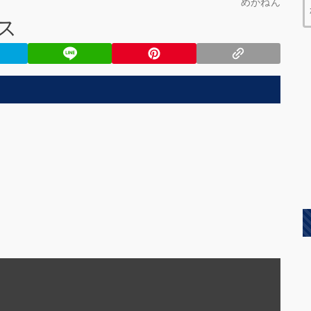
めがねん
ス