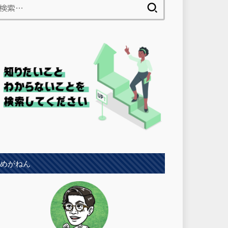
検
索:
めがねん