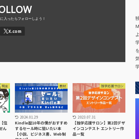
OLLOW
税金
教材
独学応援サロン
2024.01.29
2023.07.31
【住
Kindle歴10年の僕がおすすめ
【独学応援サロン】第2回デザ
せん
するセール時に狙いたい本
インコンテスト エントリー作
【小説、ビジネス書、Web制
品一覧