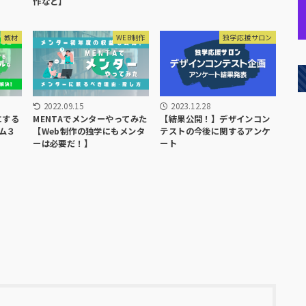
作など】
教材
WEB制作
独学応援サロン
2022.09.15
2023.12.28
にする
MENTAでメンターやってみた
【結果公開！】デザインコン
ム３
【Web制作の独学にもメンタ
テストの今後に関するアンケ
ーは必要だ！】
ート