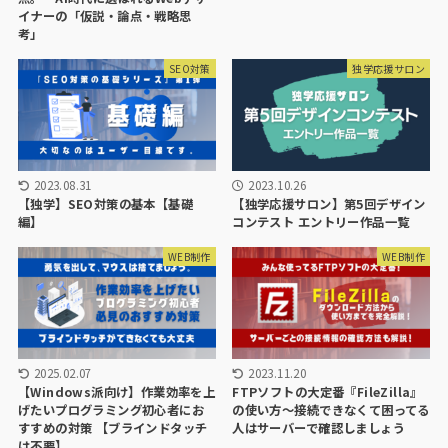
イナーの「仮説・論点・戦略思
考」
SEO対策
独学応援サロン
2023.08.31
2023.10.26
【独学】SEO対策の基本【基礎
【独学応援サロン】第5回デザイン
編】
コンテスト エントリー作品一覧
WEB制作
WEB制作
2025.02.07
2023.11.20
【Windows派向け】作業効率を上
FTPソフトの大定番『FileZilla』
げたいプログラミング初心者にお
の使い方〜接続できなくて困ってる
すすめの対策 【ブラインドタッチ
人はサーバーで確認しましょう
は不要】