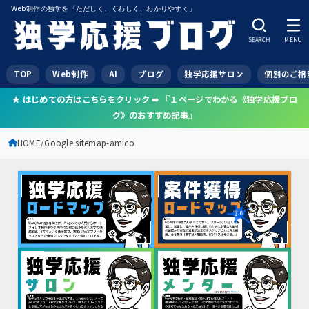
Web制作の独学を「ただしく、くわしく、わかりやすく」
SEARCH
MENU
TOP
Web制作
AI
ブログ
独学応援サロン
個別のご相
★ はじめての方はこちらをクリック ➠ 『１ページでわかる《独学応援ブロ
グ》のおすすめ記事』
HOME
Google sitemap-amico