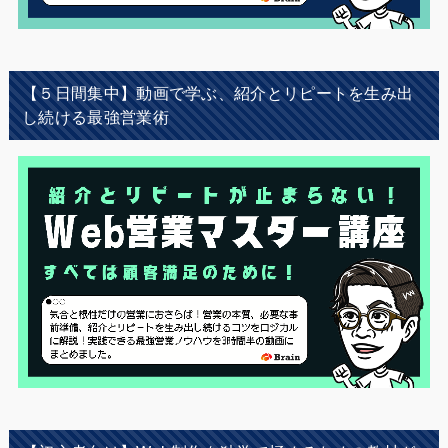
【５日間集中】動画で学ぶ、紹介とリピートを生み出
し続ける最強営業術