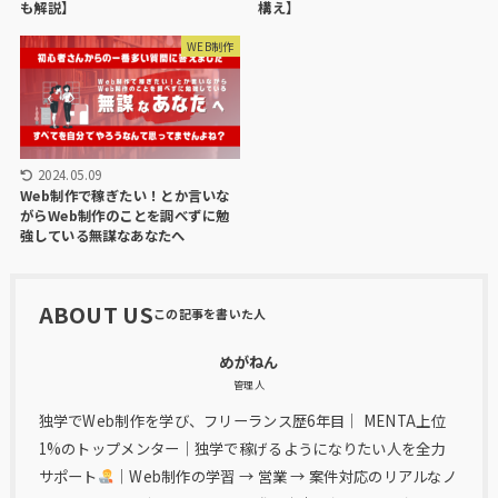
も解説】
構え】
WEB制作
2024.05.09
Web制作で稼ぎたい！とか言いな
がらWeb制作のことを調べずに勉
強している無謀なあなたへ
ABOUT US
めがねん
管理人
独学でWeb制作を学び、フリーランス歴6年目｜ MENTA上位
1%のトップメンター｜独学で稼げるようになりたい人を全力
サポート
｜Web制作の学習 → 営業 → 案件対応のリアルなノ