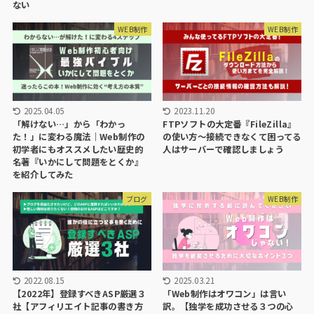
ない
WEB制作
WEB制作
2025.04.05
2023.11.20
「解けない…」から「わかっ
FTPソフトの大定番『FileZilla』
た！」に変わる魔法｜Web制作の
の使い方〜接続できなくて困ってる
初学者にもオススメしたい歴史的
人はサーバーで確認しましょう
名著『いかにして問題をとくか』
を紹介してみた
ブログ
WEB制作
2022.08.15
2025.03.21
【2022年】登録すべきASP厳選３
「Web制作はオワコン」は言い
社【アフィリエイト記事の書き方
訳。【独学を成功させる３つの心