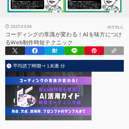
2025.03.06
めがねん
コーディングの常識が変わる！AIを味方につけ
るWeb制作時短テクニック
平均読了時間→
1未満
分