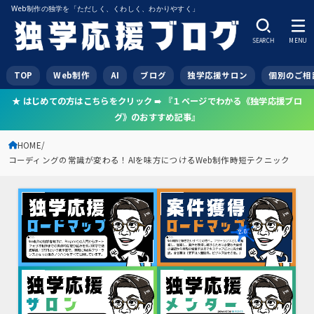
Web制作の独学を「ただしく、くわしく、わかりやすく」
SEARCH
MENU
TOP
Web制作
AI
ブログ
独学応援サロン
個別のご相
★ はじめての方はこちらをクリック ➠ 『１ページでわかる《独学応援ブロ
グ》のおすすめ記事』
HOME
コーディングの常識が変わる！AIを味方につけるWeb制作時短テクニック