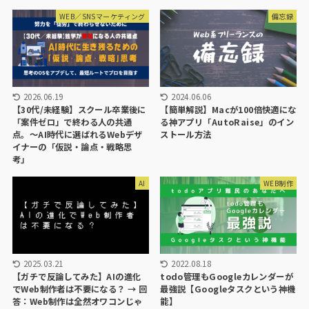
WEB／SNSマーケティング
備忘録
2026.06.19
2024.06.06
【30代/未経験】スクール卒業後に
【簡単解説】Macが100倍快適にな
「案件ゼロ」で終わる人の共通
る神アプリ「AutoRaise」のイン
点。〜AI時代に選ばれるWebデザ
ストール方法
イナーの「仮説・論点・戦略思
考」
AI
WEB制作
2025.03.21
2022.08.18
【ガチで反論してみた】AIの進化
todo管理もGoogleカレンダーが
でWeb制作者は不要になる？ → 回
最強説【Googleタスクという神機
答：Web制作は全然オワコンじゃ
能】