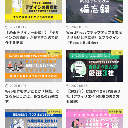
2023.08.12
2026.07.05
【Webデザイナー必読！】『デザ
WordPressでポップアップを表示
インの言語化』が良すぎたので紹
させたいときに便利なプラグイン
介する記事
「Popup Builder」
WEB制作
ブログ
2025.03.05
2022.08.15
Web制作を学ぶことが「無駄」に
【2022年】登録すべきASP厳選３
なるかどうかは、あなたの行動次
社【アフィリエイト記事の書き方
第
も解説】
WEB制作
WEB制作