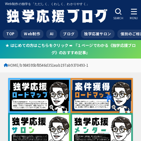
Web制作の独学を「ただしく、くわしく、わかりやすく」
SEARCH
MENU
TOP
Web制作
AI
ブログ
独学応援サロン
個別のご相
★ はじめての方はこちらをクリック ➠ 『１ページでわかる《独学応援ブロ
グ》のおすすめ記事』
HOME
b984595bf8546d351eab197ab9370493-1