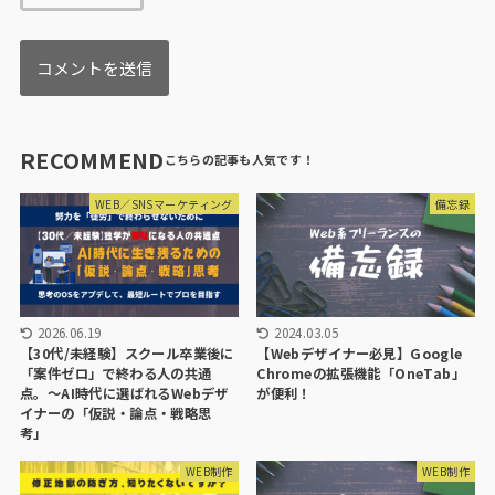
RECOMMEND
WEB／SNSマーケティング
備忘録
2026.06.19
2024.03.05
【30代/未経験】スクール卒業後に
【Webデザイナー必見】Google
「案件ゼロ」で終わる人の共通
Chromeの拡張機能「OneTab」
点。〜AI時代に選ばれるWebデザ
が便利！
イナーの「仮説・論点・戦略思
考」
WEB制作
WEB制作