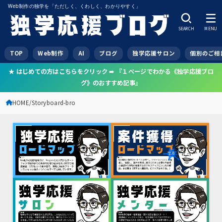
Web制作の独学を「ただしく、くわしく、わかりやすく」
SEARCH
MENU
TOP
Web制作
AI
ブログ
独学応援サロン
個別のご相
★ はじめての方はこちらをクリック ➠ 『１ページでわかる《独学応援ブロ
グ》のおすすめ記事』
HOME
Storyboard-bro