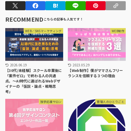
RECOMMEND
WEB／SNSマーケティング
WEB制作
2026.06.19
2023.05.29
【30代/未経験】スクール卒業後に
【Web制作】僕がママさんフリー
「案件ゼロ」で終わる人の共通
ランスを信頼する３つの理由
点。〜AI時代に選ばれるWebデザ
イナーの「仮説・論点・戦略思
考」
独学応援サロン
管理人のひとりごと