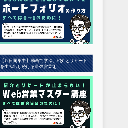
【５日間集中】動画で学ぶ、紹介とリピート
を生み出し続ける最強営業術