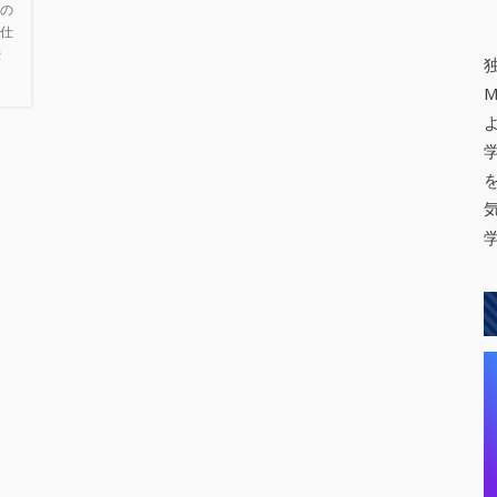
の
仕
優