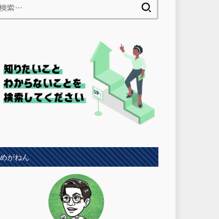
検
索:
めがねん