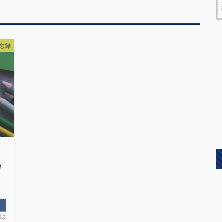
忘録
ー
w
】
は