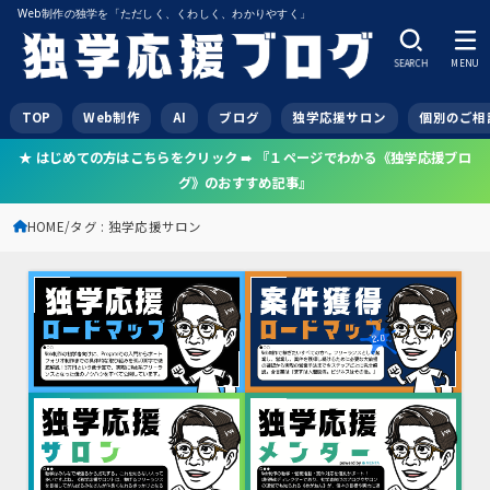
Web制作の独学を「ただしく、くわしく、わかりやすく」
SEARCH
MENU
TOP
Web制作
AI
ブログ
独学応援サロン
個別のご相
★ はじめての方はこちらをクリック ➠ 『１ページでわかる《独学応援ブロ
グ》のおすすめ記事』
HOME
タグ : 独学応援サロン