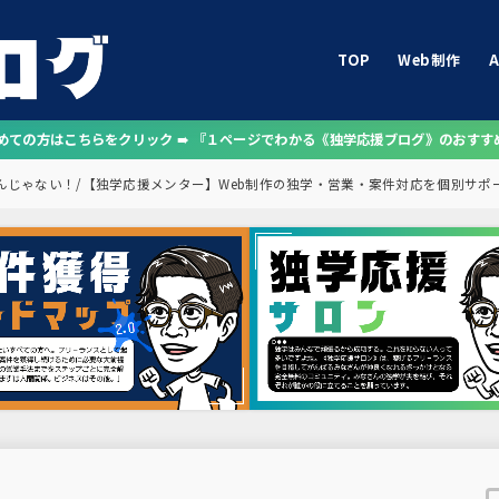
TOP
Web制作
A
じめての方はこちらをクリック ➠ 『１ページでわかる《独学応援ブログ》のおすす
もんじゃない！
【独学応援メンター】Web制作の独学・営業・案件対応を個別サポ