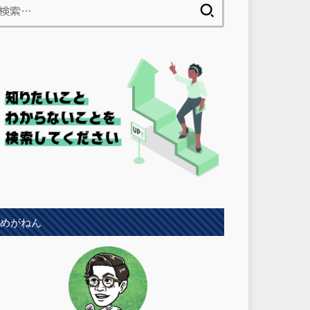
検
索:
めがねん