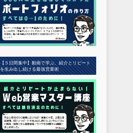
【５日間集中】動画で学ぶ、紹介とリピート
を生み出し続ける最強営業術