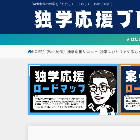
Web制作の独学を「ただしく、くわしく、わかりやすく」
★ は
HOME
【Web制作】独学応援サロン 〜 独学はひとりでやる