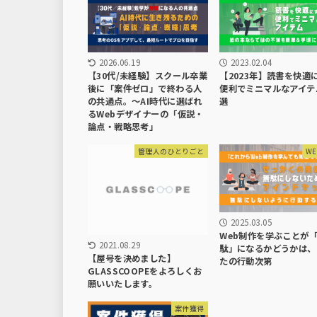
2026.06.19
2023.02.04
【30代/未経験】スクール卒業
【2023年】読書を快適
後に「案件ゼロ」で終わる人
便利でミニマルなアイテ
の共通点。〜AI時代に選ばれ
選
るWebデザイナーの「仮説・
論点・戦略思考」
管理人のひとりごと
W
2025.03.05
Web制作を学ぶことが
2021.08.29
駄」になるかどうかは、
【屋号を決めました】
たの行動次第
GLASSCOOPEをよろしくお
願いいたします。
案件獲得