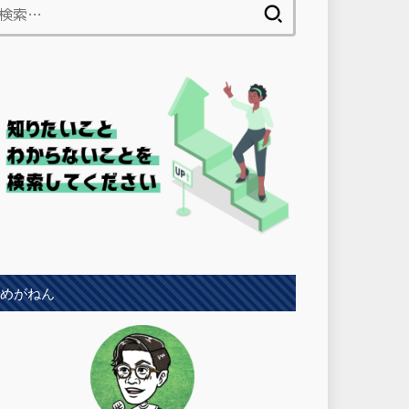
検
索:
めがねん