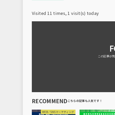
Visited 11 times, 1 visit(s) today
F
RECOMMEND
WEB／SNSマーケティング