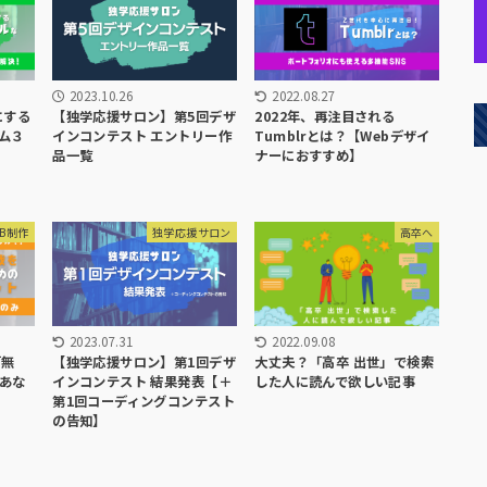
2023.10.26
2022.08.27
にする
【独学応援サロン】第5回デザ
2022年、再注目される
ム３
インコンテスト エントリー作
Tumblrとは？【Webデザイ
品一覧
ナーにおすすめ】
EB制作
独学応援サロン
高卒へ
2022.09.08
2023.07.31
大丈夫？「高卒 出世」で検索
「無
【独学応援サロン】第1回デザ
した人に読んで欲しい記事
あな
インコンテスト 結果発表【＋
第1回コーディングコンテスト
の告知】