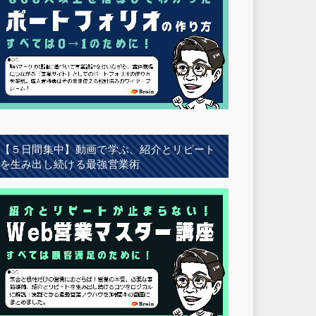
【５日間集中】動画で学ぶ、紹介とリピート
を生み出し続ける最強営業術