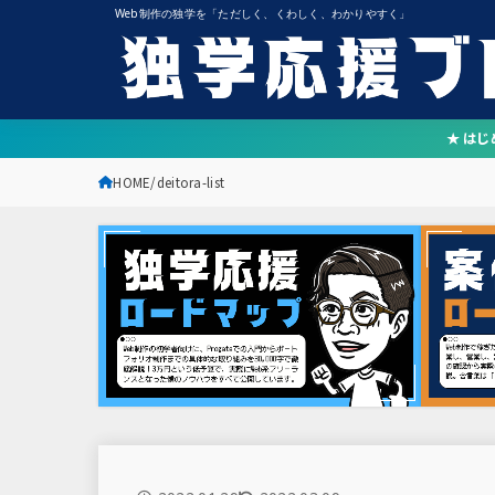
Web制作の独学を「ただしく、くわしく、わかりやすく」
★ は
HOME
deitora-list